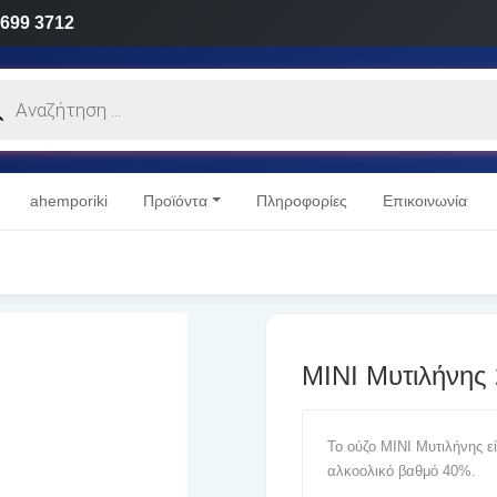
 699 3712
cts
h
ahemporiki
Προϊόντα
Πληροφορίες
Επικοινωνία
MINI Μυτιλήνης
Το ούζο MINI Μυτιλήνης ε
αλκοολικό βαθμό 40%.