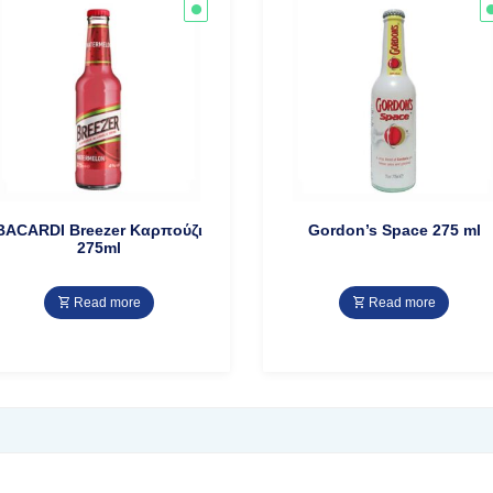
BACARDI Breezer Καρπούζι
Gordon’s Space 275 ml
275ml
Read more
Read more