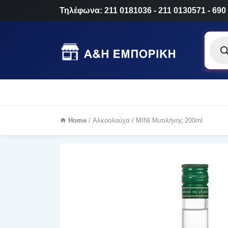
Τηλέφωνα: 211 0181036 - 211 0130571 - 690
Produ
searc
Home
/
Αλκοολούχα
/ MINI Μυτιλήνης 200ml