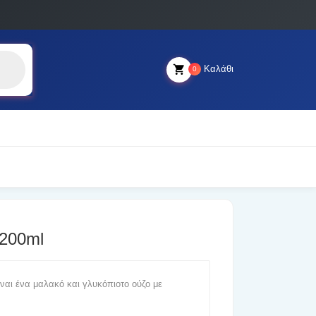
Καλάθι
0
 200ml
ίναι ένα μαλακό και γλυκόπιοτο ούζο με