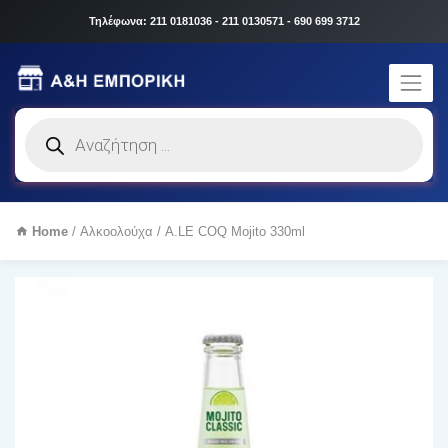
Τηλέφωνα: 211 0181036 - 211 0130571 - 690 699 3712
Products
search
Home
/
Αλκοολούχα
/ A.LE COQ Mojito 330ml