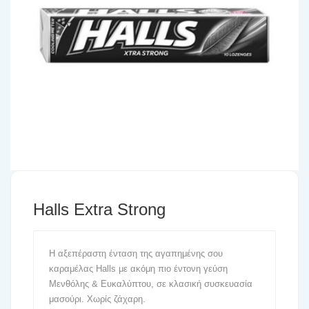
Halls Extra Strong
Η αξεπέραστη ένταση της αγαπημένης σου
καραμέλας Halls με ακόμη πιο έντονη γεύση
Μενθόλης & Ευκαλύπτου, σε κλασική συσκευασία
μασούρι. Χωρίς ζάχαρη.