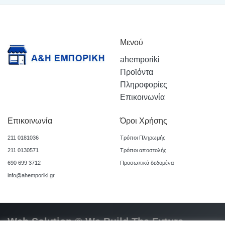
Μενού
ahemporiki
Προϊόντα
Πληροφορίες
Επικοινωνία
Επικοινωνία
Όροι Χρήσης
211 0181036
Τρόποι Πληρωμής
211 0130571
Τρόποι αποστολής
690 699 3712
Προσωπικά δεδομένα
info@ahemporiki.gr
Web Solution © We Build The Future