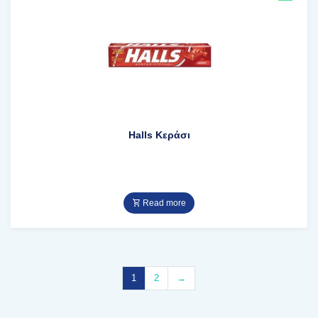
Halls Κεράσι
Read more
1
2
→