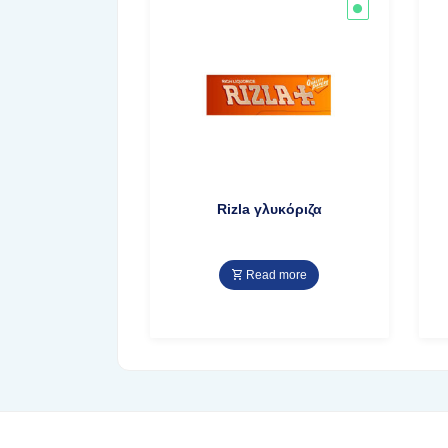
Rizla γλυκόριζα
Read more