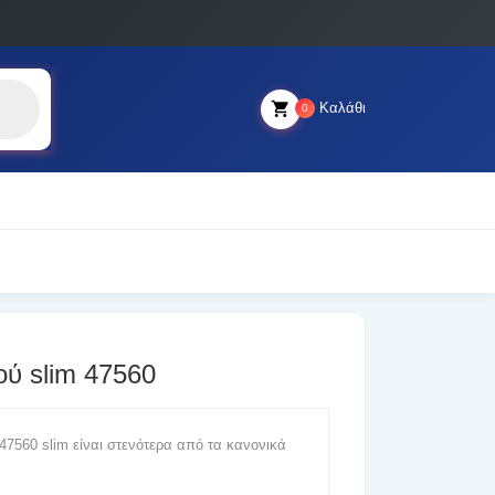
Καλάθι
0
ύ slim 47560
7560 slim είναι στενότερα από τα κανονικά