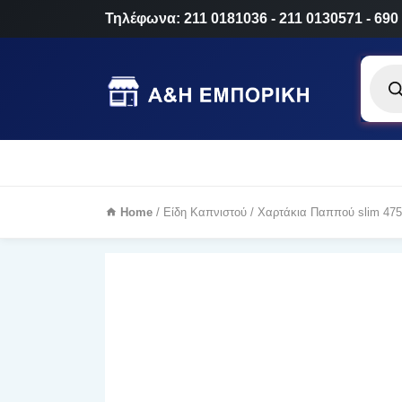
Τηλέφωνα: 211 0181036 - 211 0130571 - 690
Produ
searc
Home
/
Είδη Καπνιστού
/ Χαρτάκια Παππού slim 47