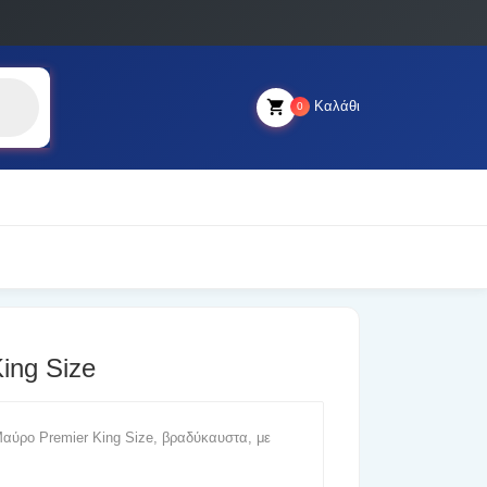
Καλάθι
0
ing Size
αύρο Premier King Size, βραδύκαυστα, με