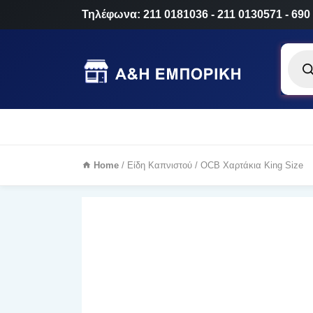
Τηλέφωνα: 211 0181036 - 211 0130571 - 690
Produ
searc
Home
/
Είδη Καπνιστού
/ OCB Χαρτάκια King Size