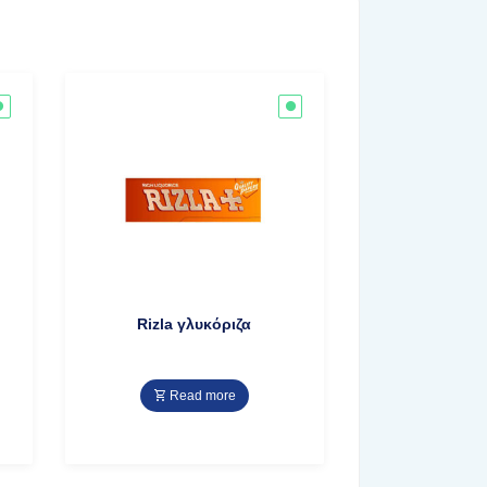
Rizla γλυκόριζα
Read more