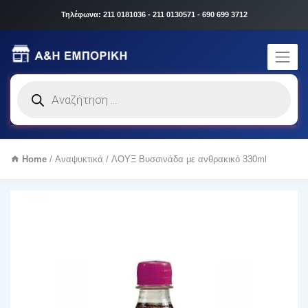
Τηλέφωνα: 211 0181036 - 211 0130571 - 690 699 3712
Products
search
Home
/
Αναψυκτικά
/ ΛΟΥΞ Βυσσινάδα με ανθρακικό 330ml