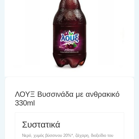
ΛΟΥΞ Βυσσινάδα με ανθρακικό
330ml
Συστατικά
Νερό, χυμός βύσσινου 20%*, ζάχαρη, διοξείδιο του