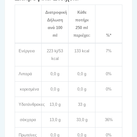
Διατροφική
Κάθε
Δήλωση
ποτήρι
ανά 100
250 ml
ml
περιέχει:
%*
Ενέργεια
223 kj/53
133 kcal
7%
kcal
Λιπαρά
0,0 g
0,0 g
0%
κορεσμένα
0,0 g
0,0 g
0%
Υδατάνθρακες
13,0 g
33 g
σάκχαρα
13,0 g
33,0 g
36%
Πρωτεϊνες
0,0 g
0,0 g
0%