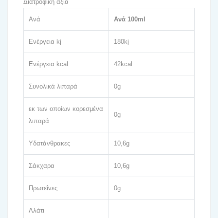
Διατροφική αξία
Ανά
Ανά 100ml
Ενέργεια kj
180kj
Ενέργεια kcal
42kcal
Συνολικά λιπαρά
0g
εκ των οποίων κορεσμένα
0g
λιπαρά
Υδατάνθρακες
10,6g
Σάκχαρα
10,6g
Πρωτεΐνες
0g
Αλάτι