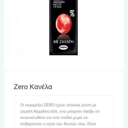
Zero Κανέλα
Οι καραμέλες ZERO έχουν πλούσια γεύση με
χαμηλή θερμιδική αξία, ενώ μπορούν άφοβα να
καταναλωθούν και από παιδιά χωρίς να
επιβαρύνεται η υγεία των δοντιών τους. Είναι