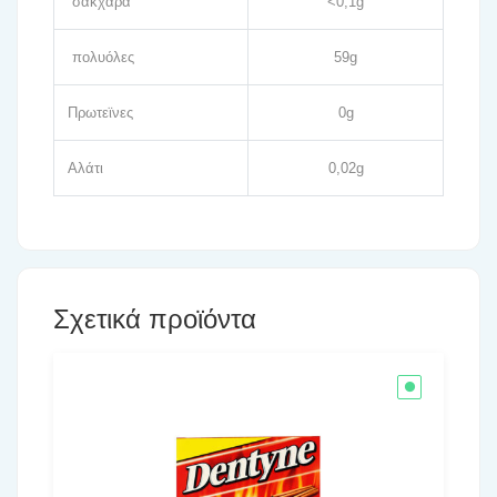
σάκχαρα
<0,1g
πολυόλες
59g
Πρωτεϊνες
0g
Αλάτι
0,02g
Σχετικά προϊόντα