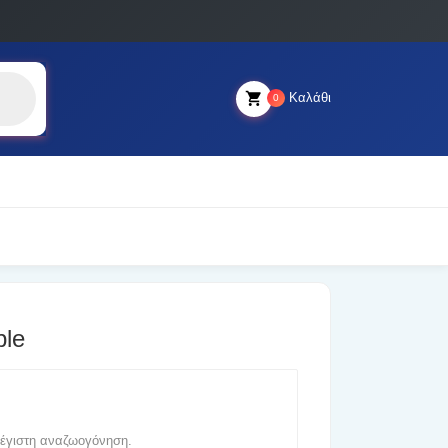
Καλάθι
0
ple
μέγιστη αναζωογόνηση.