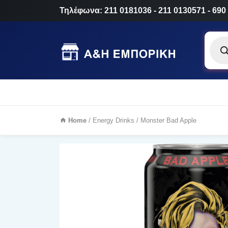
Τηλέφωνα: 211 0181036 - 211 0130571 - 690
Produ
searc
Home
/
Energy Drinks
/ Monster Bad Apple