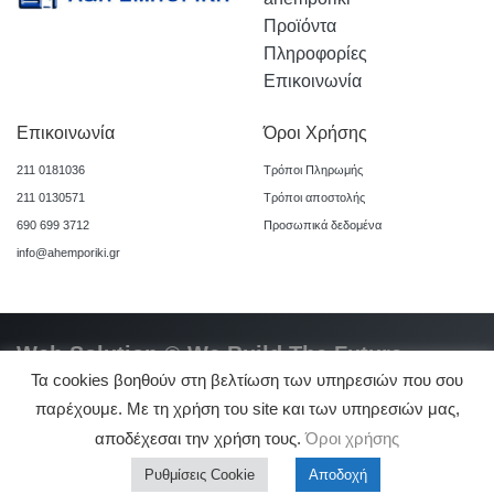
Προϊόντα
Πληροφορίες
Επικοινωνία
Επικοινωνία
Όροι Χρήσης
211 0181036
Τρόποι Πληρωμής
211 0130571
Τρόποι αποστολής
690 699 3712
Προσωπικά δεδομένα
info@ahemporiki.gr
Web Solution © We Build The Future
Τα cookies βοηθούν στη βελτίωση των υπηρεσιών που σου
παρέχουμε. Με τη χρήση του site και των υπηρεσιών μας,
αποδέχεσαι την χρήση τους.
Όροι χρήσης
0
Ρυθμίσεις Cookie
Αποδοχή