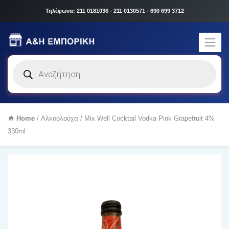
Τηλέφωνα: 211 0181036 - 211 0130571 - 690 699 3712
Products
search
Home
/
Αλκοολούχα
/ Mix Well Cocktail Vodka Pink Grapefruit 4%
330ml