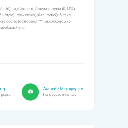
ικό οξύ), εκχύλισμα πράσινου τσαγιού (0,14%),
ό νάτριο), αρωματικές ύλες, αντιοξειδωτικό
ικές ουσίες (ασπαρτάμη***, ακεσουλφαμικό
φαινυλαλαλίνης.
οση
Δωρεάν Μεταφορικά
 μέρες.
Για αγορές άνω των