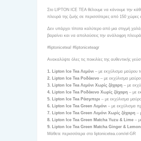
Στο LIPTON ICE TEA θέλουμε να κάνουμε την κάθε
πλευρά της ζωής σε περισσότερες από 150 χώρες 
Δεν υπάρχει τίποτα καλύτερο από μια στιγμή χαλά
βαραίνει και να απολαύσεις την ανάλαφρη πλευρά
#liptonicetea! #liptoniceteagr
Ανακαλύψτε όλες τις ποικιλίες της αυθεντικής γεύσ
1. Lipton Ice Tea Λεμόνι
– με εκχύλισμα μαύρου τ
2. Lipton Ice Tea Ροδάκινο
– με εκχύλισμα μαύρο
3. Lipton Ice Tea Λεμόνι Χωρίς ζάχαρη
– με εκχ
4. Lipton Ice Tea Ροδάκινο Χωρίς ζάχαρη
– με 
5. Lipton Ice Tea Ράσμπερι
– με εκχύλισμα μαύρ
6. Lipton Ice Tea Green Λεμόνι
– με εκχύλισμα π
7. Lipton Ice Tea Green Λεμόνι Χωρίς ζάχαρη
– 
8. Lipton Ice Tea Green Matcha Yuzu & Lime
– μ
9. Lipton Ice Tea Green Matcha Ginger & Lemo
Μάθετε περισσότερα στο liptonicetea.com/el-GR