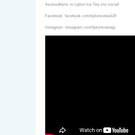
Ακολουθήστε το Lipton Ice Tea στα social!
Facebook: facebook.com/liptoniceteaGR
Instagram: instagram.com/liptoniceteagr