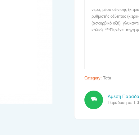
νερό, μέσο οξίνισης (κιτρ
ρυθμιστής οξύτητος (κιτρικ
(ασκορβικό οξύ), γλυκαντ
κάλιο). ***Περιέχει πηγή 
Category:
Τσάι
Άμεση Παράδ
Παράδοση σε 1-3