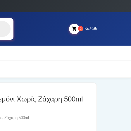
Καλάθι
0
Λεμόνι Χωρίς Ζάχαρη 500ml
ρίς Ζάχαρη 500ml