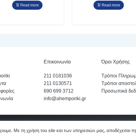
Read more
Read more
Επικοινωνία
Όροι Χρήσης
oriki
211 0181036
Τρόποι Πληρω
ντα
211 0130571
Τρόποι αποστο
φορίες
690 699 3712
Προσωπικά δεδ
ινωνία
info@ahemporiki.gr
re
υμε. Με τη χρήση του site και των υπηρεσιών μας, αποδέχεσαι τη