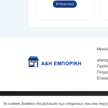
Read more
Μενού
ahemp
Προϊό
Πληρο
Επικο
Web Solution © We Build The Futu
Τα cookies βοηθούν στη βελτίωση των υπηρεσιών που σου παρέχο