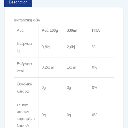
Description
Διατροφική αξία
Ανά
Ανά 100g
330ml
ΠΠΑ
Ενέργεια
0,8kj
2,6kj
%
kj
Ενέργεια
0,2kcal
1kcal
0%
kcal
Συνολικά
0g
0g
0%
λιπαρά
εκ των
οποίων
0g
0g
0%
κορεσμένα
λιπαρά