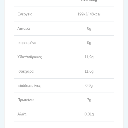
Ενέργεια
199kJ/ 48kcal
Λιπαρά
0g
κορεσμένα
0g
Υδατάνθρακες
11,9g
σάκχαρα
11,6g
Εδώδιμες ίνες
0,9g
Πρωτεϊνες
7g
Αλάτι
0,01g