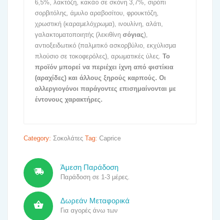
6,5%, λακτόζη, κακάο σε σκόνη 3,7%, σιρόπι
σορβιτόλης, άμυλο αραβοσίτου, φρουκτόζη,
χρωστική (καραμελόχρωμα), ινουλίνη, αλάτι,
γαλακτοματοποιητής (λεκιθίνη
σόγιας
),
αντιοξειδωτικό (παλμιτικό ασκορβύλιο, εκχύλισμα
πλούσιο σε τοκοφερόλες), αρωματικές ύλες.
Το
προϊόν μπορεί να περιέχει ίχνη από φιστίκια
(αραχίδες) και άλλους ξηρούς καρπούς. Οι
αλλεργιογόνοι παράγοντες επισημαίνονται με
έντονους χαρακτήρες.
Category:
Σοκολάτες
Tag:
Caprice
Άμεση Παράδοση
Παράδοση σε 1-3 μέρες.
Δωρεάν Μεταφορικά
Για αγορές άνω των