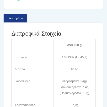
Description
Διατροφικά Στοιχεία
Ανά 100 g
Ενέργεια
474/1987 (kcal/kJ)
Λιπαρά
18.6g
κορεσμένα
(Κορεσμένα 8.4g)
(Μονοακόρεστα 7.4g)
(Πολυακόρεστα 1.9g)
Υδατάνθρακες
67,0g