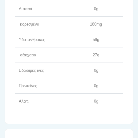
Λιπαρά
0g
κορεσμένα
180mg
Υδατάνθρακες
59g
σάκχαρα
27g
Εδώδιμες ίνες
0g
Πρωτεϊνες
0g
Αλάτι
0g