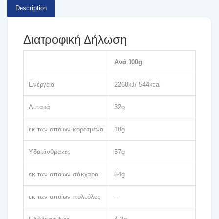
Description
Διατροφική Δήλωση
Ανά 100g
Ενέργεια
2268kJ/ 544kcal
Λιπαρά
32g
εκ των οποίων κορεσμένα
18g
Υδατάνθρακες
57g
εκ των οποίων σάκχαρα
54g
εκ των οποίων πολυόλες
–