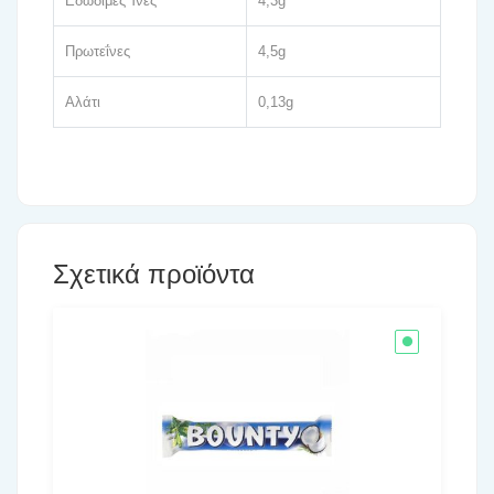
Εδώδιμες Ίνες
4,3g
Πρωτεΐνες
4,5g
Αλάτι
0,13g
Σχετικά προϊόντα