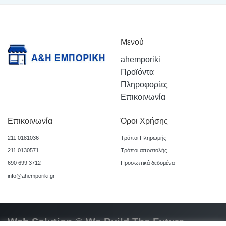
Μενού
ahemporiki
Προϊόντα
Πληροφορίες
Επικοινωνία
Επικοινωνία
Όροι Χρήσης
211 0181036
Τρόποι Πληρωμής
211 0130571
Τρόποι αποστολής
690 699 3712
Προσωπικά δεδομένα
info@ahemporiki.gr
Web Solution © We Build The Future