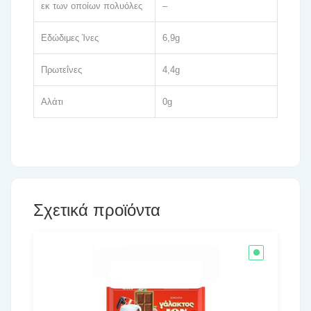
εκ των οποίων πολυόλες
–
Εδώδιμες Ίνες
6,9g
Πρωτεΐνες
4,4g
Αλάτι
0g
Σχετικά προϊόντα