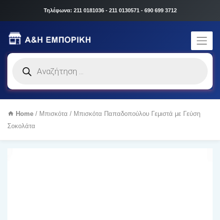
Τηλέφωνα: 211 0181036 - 211 0130571 - 690 699 3712
Products
search
Home
/
Μπισκότα
/ Μπισκότα Παπαδοπούλου Γεμιστά με Γεύση
Σοκολάτα