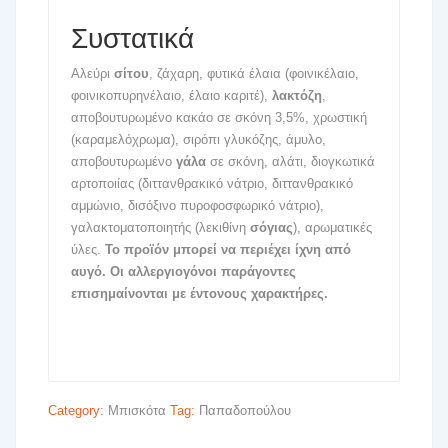
Συστατικά
Αλεύρι
σίτου
, ζάχαρη, φυτικά έλαια (φοινικέλαιο,
φοινικοπυρηνέλαιο, έλαιο καριτέ),
λακτόζη
,
αποβουτυρωμένο κακάο σε σκόνη 3,5%, χρωστική
(καραμελόχρωμα), σιρόπι γλυκόζης, άμυλο,
αποβουτυρωμένο
γάλα
σε σκόνη, αλάτι, διογκωτικά
αρτοποιίας (διττανθρακικό νάτριο, διττανθρακικό
αμμώνιο, δισόξινο πυροφοσφωρικό νάτριο),
γαλακτοματοποιητής (λεκιθίνη
σόγιας
), αρωματικές
ύλες.
Το προϊόν μπορεί να περιέχει ίχνη από
αυγό. Οι αλλεργιογόνοι παράγοντες
επισημαίνονται με έντονους χαρακτήρες.
Category:
Μπισκότα
Tag:
Παπαδοπούλου