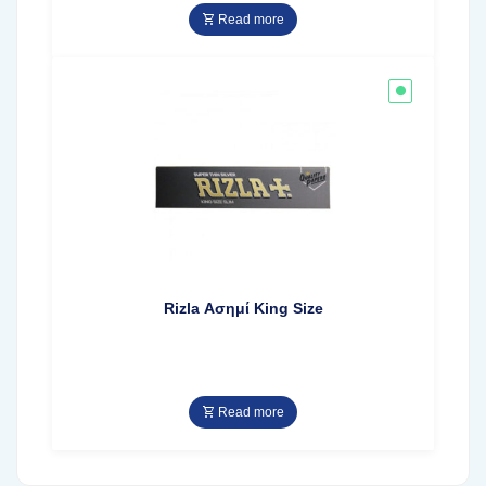
Read more
Rizla Ασημί King Size
Read more