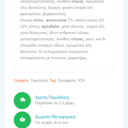
γαλακτοματοποιητής: λεκιθίνη
σόγιας
, αρωματική
ύλη: βανιλλίνη), ζάχαρη, φυτική λιπαρή ύλη
(φοινικέλαιο, βαμβακέλαιο),
άλευρο
σίτου
,
φουντούκια
7%, σκόνη κακάο (10-
12% λίπος),
αμύγδαλα
, μέσο οξίνισης: κιτρικό οξύ,
μέσο διόγκωσης: όξινο ανθρακικό νάτριο,
γαλακτοματοποιητές: λεκιθίνη
σόγιας
, μονο- και δι-
γλικερίδια λιπαρών οξέων, αρωματική ύλη:
βανιλλίνη. Οι αλλεργιογόνοι παράγοντες
επισημαίνονται με έντονους χαρακτήρες.
Category:
Σοκολάτες
Tag:
Σοκοφρέτες ΙΟΝ
Άμεση Παράδοση
Παράδοση σε 1-3 μέρες.
Δωρεάν Μεταφορικά
Για αγορές άνω των