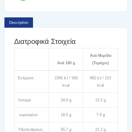
Description
Διατροφικά Στοιχεία
Ανά Μερίδα
Ανά 100 g
(Τεμάχιο)
Ενέργεια
2345 kJ / 560
892 kJ / 213
kcal
kcal
Λιπαρά
34,6 g
13.2 g
κορεσμένα
18,5 g
7.0 g
Υδατάνθρακες
55,7 g
21.2 g