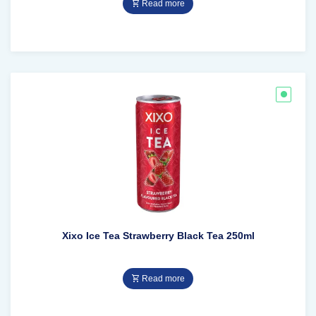
Read more
Xixo Ice Tea Strawberry Black Tea 250ml
Read more