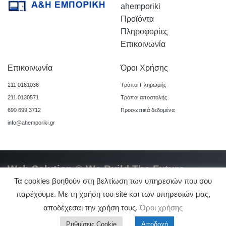
ahemporiki
Προϊόντα
Πληροφορίες
Επικοινωνία
Επικοινωνία
Όροι Χρήσης
211 0181036
Τρόποι Πληρωμής
211 0130571
Τρόποι αποστολής
690 699 3712
Προσωπικά δεδομένα
info@ahemporiki.gr
Web Solution © We Build The Future
Τα cookies βοηθούν στη βελτίωση των υπηρεσιών που σου
παρέχουμε. Με τη χρήση του site και των υπηρεσιών μας,
αποδέχεσαι την χρήση τους.
Όροι χρήσης
0
Ρυθμίσεις Cookie
Αποδοχή